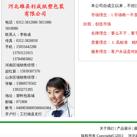
本公司自成立以来，不但注
市场理念：1.市场唯一不
电话：0312-5812086 5811086
自我，创造市场
5818086
名牌理念：要么不干，要干
联系人：李铁成
传真：0312-5826018
质量理念：１.高标准 精细
手机：15933442288
服务理念：客户永远是对
13703121015
13784983062
河南区域销售经理：
赵红新：15939307376
山东区域销售经理：
张敏：13869576502
13933271395
地址：塑料包装城
邮编：071800
帐号：0409030009300041084
开户行：工行雄县支行
关于我们
|
产品展示
|
版权所有 Copyright(C)20