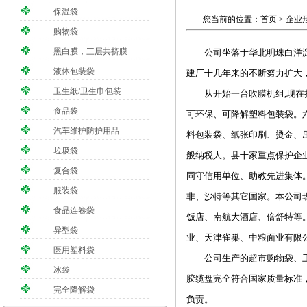
保温袋
您当前的位置：首页 >
企业
购物袋
黑白膜，三层共挤膜
公司坐落于华北明珠白洋淀畔,
液体包装袋
建厂十几年来的不断努力扩大，
卫生纸/卫生巾包装
从开始一台吹膜机组,现在扩大
食品袋
可环保、可降解塑料包装袋。
汽车维护防护用品
料包装袋、纸张印刷、烫金、压
垃圾袋
般纳税人。县十家重点保护企业
复合袋
同守信用单位、助教先进集体
服装袋
非、沙特等其它国家。本公司
食品连卷袋
饭店、南航大酒店、倍舒特等
异型袋
业、天津雀巢、中粮面业有限
医用塑料袋
公司生产的超市购物袋、卫生
冰袋
胶缆盘完全符合国家质量标准
完全降解袋
负责。